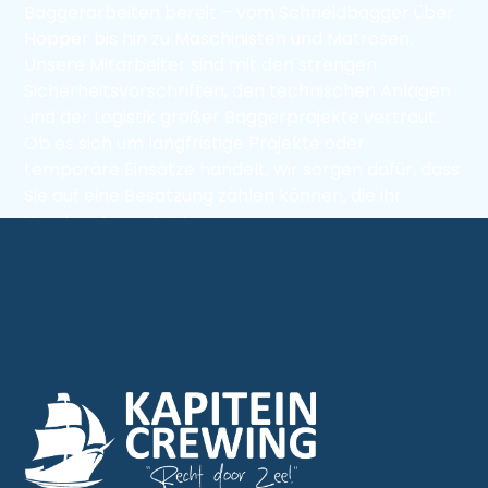
Baggerarbeiten bereit – vom Schneidbagger über
Hopper bis hin zu Maschinisten und Matrosen.
Über uns
Unsere Mitarbeiter sind mit den strengen
Sicherheitsvorschriften, den technischen Anlagen
und der Logistik großer Baggerprojekte vertraut.
Kontakt
Ob es sich um langfristige Projekte oder
temporäre Einsätze handelt, wir sorgen dafür, dass
Sie auf eine Besatzung zählen können, die ihr
Vacatures
Handwerk versteht.