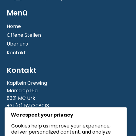
Menü
Home
Offene Stellen
Über uns
Kontakt
Kontakt
Kapitein Crewing
Marsdiep 16a
8321 MC Urk
+31 (0) 527308013
Piet: +31 6 19 11 05 11
We respect your privacy
Meindert Bakker: +31 6 48408549
Cookies help us improve your experience,
Cornelis De Ridder: +31 6 44198281
deliver personalized content, and analyze